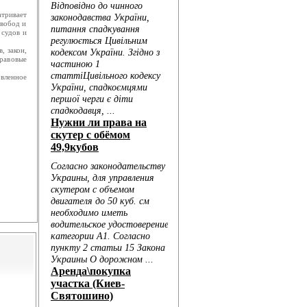
тривает
свобод и
 судов и
, закон,
правовые
овленное
Голо...
...
..
..
...