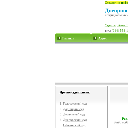
Справочно-инфо
Днепровс
неофициальный 
Украина, Киев 02
тел.:
(044) 558-
Главная
Адрес
Другие суды Киева:
1.
Голосеевский суд
2.
Дарницкий суд
3.
Деснянский суд
Рада
4.
Днепровский суд
Рада судд
5.
Оболонский суд