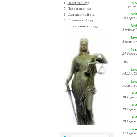
Судд
6.
Печерский суд
На цьому 
7.
Подольский суд
Відб
8.
Святошинский суд
28 березн
9.
Соломенский суд
Відб
10.
Шевченковский суд
3 квітня 2
Затв
З метою з
Рада
24 березн
&...
Звер
РАДА СУД
Зве
Рада судд
Відб
19 березн
Відб
19 березн
Відб
18 березн
Гол
17 березн