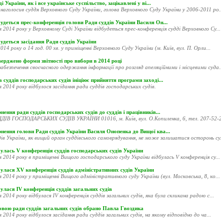
і України, як і все українське суспільство, зацікавлені у ві...
наголосив суддя Верховного Суду України, голова Верховного Суду України у 2006-2011 ро..
удеться прес-конференція голови Ради суддів України Василя Он...
я 2014 року у Верховному Суді України відбудеться прес-конференція судді Верховного Су...
удеться засідання Ради суддів України
014 року о 14 год. 00 хв. у приміщенні Верховного Суду України (м. Київ, вул. П. Орли...
ерджено форми звітності про вибори в 2014 році
абезпечення своєчасного одержання інформації про розгляд апеляційними і місцевими суда..
 суддів господарських судів ініціює прийняття програми заході...
я 2014 року відбулося засідання ради суддів господарських судів.
нення ради суддів господарських судів до суддів і працівників...
ДІВ ГОСПОДАРСЬКИХ СУДІВ УКРАЇНИ 01016, м. Київ, вул. О.Копиленка, 6, тел. 207-52-20
рнення голови Ради суддів України Василя Онопенка до Вищої ква...
ів України, як вищий орган суддівського самоврядування, не може залишатися осторонь су.
улась V конференція суддів господарських судів України
я 2014 року в приміщенні Вищого господарського суду України відбулась V конференція су...
улася XV конференція суддів адміністративних судів України
я 2014 року у приміщенні Вищого адміністративного суду України (вул. Московська, 8, ко...
улася ІV конференція суддів загальних судів
я 2014 року відбулася ІV конференція суддів загальних судів, яка була скликана радою с...
овою ради суддів загальних судів обрано Павла Гвоздика
я 2014 року відбулося засідання ради суддів загальних судів, на якому відповідно до ча...