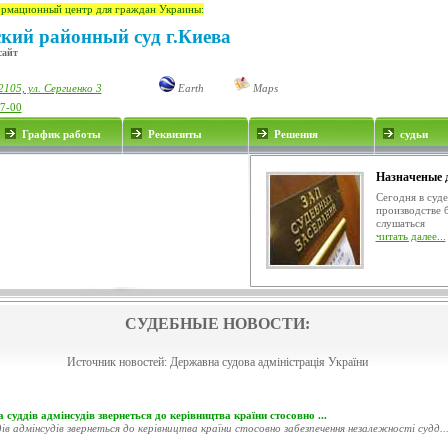
рмационный центр для граждан Украины:
кий районный суд г.Киева
сайт
105, ул. Сергиенко 3
Earth
Maps
17-00
График работы
Реквизиты
Решения
судьи
Назначеные 
Сегодня в суд
производстве 
слушаться
читать далее...
СУДЕБНЫЕ НОВОСТИ:
Источник новостей:
Державна судова адміністрація України
 суддів адмінсудів звернеться до керівництва країни стосовно ...
ів адмінсудів звернеться до керівництва країни стосовно забезпечення незалежності судд..