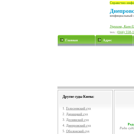
Справочно-инфо
Днепровс
неофициальный 
Украина, Киев 02
тел.:
(044) 558-
Главная
Адрес
Другие суды Киева:
1.
Голосеевский суд
2.
Дарницкий суд
3.
Деснянский суд
Рада
4.
Днепровский суд
Рада судд
5.
Оболонский суд