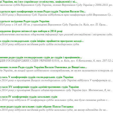
і України, як і все українське суспільство, зацікавлені у ві...
наголосив суддя Верховного Суду України, голова Верховного Суду України у 2006-2011 ро..
удеться прес-конференція голови Ради суддів України Василя Он...
я 2014 року у Верховному Суді України відбудеться прес-конференція судді Верховного Су...
удеться засідання Ради суддів України
014 року о 14 год. 00 хв. у приміщенні Верховного Суду України (м. Київ, вул. П. Орли...
ерджено форми звітності про вибори в 2014 році
абезпечення своєчасного одержання інформації про розгляд апеляційними і місцевими суда..
 суддів господарських судів ініціює прийняття програми заході...
я 2014 року відбулося засідання ради суддів господарських судів.
нення ради суддів господарських судів до суддів і працівників...
ДІВ ГОСПОДАРСЬКИХ СУДІВ УКРАЇНИ 01016, м. Київ, вул. О.Копиленка, 6, тел. 207-52-20
рнення голови Ради суддів України Василя Онопенка до Вищої ква...
ів України, як вищий орган суддівського самоврядування, не може залишатися осторонь су.
улась V конференція суддів господарських судів України
я 2014 року в приміщенні Вищого господарського суду України відбулась V конференція су...
улася XV конференція суддів адміністративних судів України
я 2014 року у приміщенні Вищого адміністративного суду України (вул. Московська, 8, ко...
улася ІV конференція суддів загальних судів
я 2014 року відбулася ІV конференція суддів загальних судів, яка була скликана радою с...
овою ради суддів загальних судів обрано Павла Гвоздика
я 2014 року відбулося засідання ради суддів загальних судів, на якому відповідно до ча...