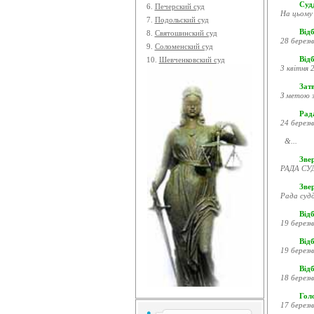
Судд
6.
Печерский суд
На цьому 
7.
Подольский суд
Відб
8.
Святошинский суд
28 березн
9.
Соломенский суд
Відб
10.
Шевченковский суд
3 квітня 2
Затв
З метою з
Рада
24 березн
&...
Звер
РАДА СУД
Зве
Рада судд
Відб
19 березн
Відб
19 березн
Відб
18 березн
Гол
17 березн