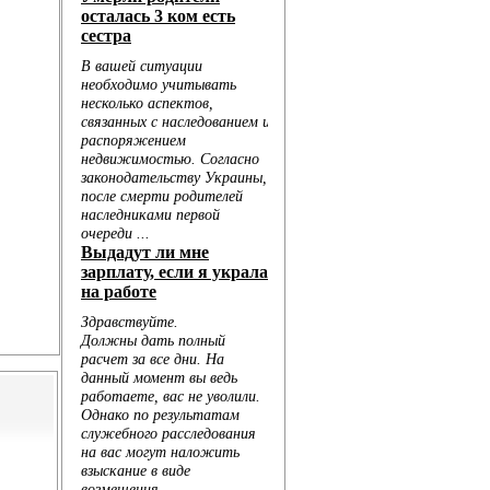
Голо...
...
..
..
...