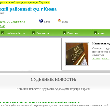
рмационный центр для граждан Украины:
кий районный суд г.Киева
сайт
105, ул. Сергиенко 3
Earth
Maps
17-00
График работы
Реквизиты
Решения
судьи
Назначеные 
Сегодня в суд
производстве 
слушаться
читать далее...
СУДЕБНЫЕ НОВОСТИ:
Источник новостей:
Державна судова адміністрація України
 суддів адмінсудів звернеться до керівництва країни стосовно ...
ів адмінсудів звернеться до керівництва країни стосовно забезпечення незалежності судд..