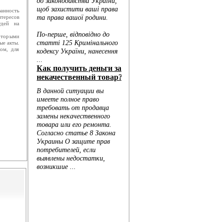
анность
нтересов
удей на
которыми
ые акты.
ом, для
Голо...
...
..
..
...