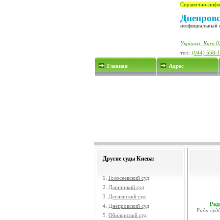
Справочно-инфо
Днепровс
неофициальный 
Украина, Киев 02
тел.:
(044) 558-
Главная
Адрес
Другие суды Киева:
1.
Голосеевский суд
2.
Дарницкий суд
3.
Деснянский суд
Рада
4.
Днепровский суд
Рада судд
5.
Оболонский суд