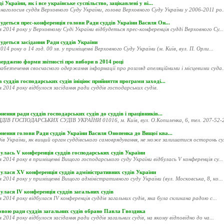
і України, як і все українське суспільство, зацікавлені у ві...
наголосив суддя Верховного Суду України, голова Верховного Суду України у 2006-2011 ро..
удеться прес-конференція голови Ради суддів України Василя Он...
я 2014 року у Верховному Суді України відбудеться прес-конференція судді Верховного Су...
удеться засідання Ради суддів України
014 року о 14 год. 00 хв. у приміщенні Верховного Суду України (м. Київ, вул. П. Орли...
ерджено форми звітності про вибори в 2014 році
абезпечення своєчасного одержання інформації про розгляд апеляційними і місцевими суда..
 суддів господарських судів ініціює прийняття програми заході...
я 2014 року відбулося засідання ради суддів господарських судів.
нення ради суддів господарських судів до суддів і працівників...
ДІВ ГОСПОДАРСЬКИХ СУДІВ УКРАЇНИ 01016, м. Київ, вул. О.Копиленка, 6, тел. 207-52-20
рнення голови Ради суддів України Василя Онопенка до Вищої ква...
ів України, як вищий орган суддівського самоврядування, не може залишатися осторонь су.
улась V конференція суддів господарських судів України
я 2014 року в приміщенні Вищого господарського суду України відбулась V конференція су...
улася XV конференція суддів адміністративних судів України
я 2014 року у приміщенні Вищого адміністративного суду України (вул. Московська, 8, ко...
улася ІV конференція суддів загальних судів
я 2014 року відбулася ІV конференція суддів загальних судів, яка була скликана радою с...
овою ради суддів загальних судів обрано Павла Гвоздика
я 2014 року відбулося засідання ради суддів загальних судів, на якому відповідно до ча...