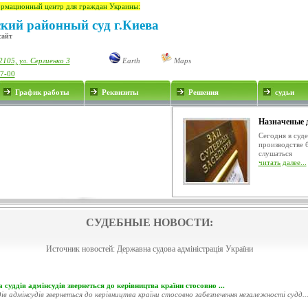
рмационный центр для граждан Украины:
кий районный суд г.Киева
сайт
105, ул. Сергиенко 3
Earth
Maps
17-00
График работы
Реквизиты
Решения
судьи
Назначеные 
Сегодня в суд
производстве 
слушаться
читать далее...
СУДЕБНЫЕ НОВОСТИ:
Источник новостей:
Державна судова адміністрація України
 суддів адмінсудів звернеться до керівництва країни стосовно ...
ів адмінсудів звернеться до керівництва країни стосовно забезпечення незалежності судд..