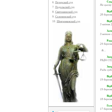
Судд
6.
Печерский суд
На цьому 
7.
Подольский суд
Відб
8.
Святошинский суд
28 березн
9.
Соломенский суд
Відб
10.
Шевченковский суд
3 квітня 2
Затв
З метою з
Рада
24 березн
&...
Звер
РАДА СУД
Зве
Рада судд
Відб
19 березн
Відб
19 березн
Відб
18 березн
Гол
17 березн