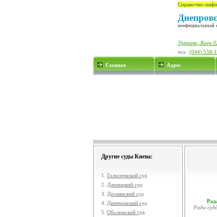
Справочно-инфо
Днепровс
неофициальный 
Украина, Киев 02
тел.:
(044) 558-
Главная
Адрес
Другие суды Киева:
1.
Голосеевский суд
2.
Дарницкий суд
3.
Деснянский суд
Рада
4.
Днепровский суд
Рада судд
5.
Оболонский суд