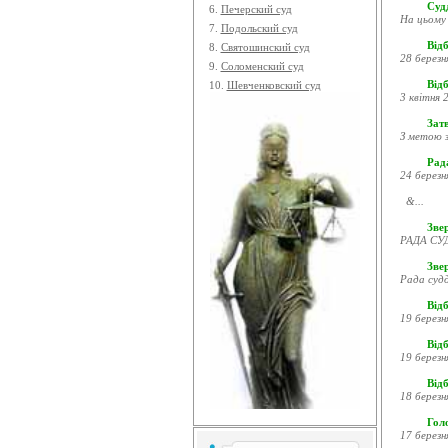
Судд
6.
Печерский суд
На цьому 
7.
Подольский суд
Відб
8.
Святошинский суд
28 березн
9.
Соломенский суд
Відб
10.
Шевченковский суд
3 квітня 2
Затв
З метою з
Рада
24 березн
&...
Звер
РАДА СУД
Зве
Рада судд
Відб
19 березн
Відб
19 березн
Відб
18 березн
Гол
17 березн