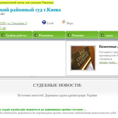
рмационный центр для граждан Украины:
кий районный суд г.Киева
сайт
105, ул. Сергиенко 3
Earth
Maps
17-00
График работы
Реквизиты
Решения
судьи
Назначеные 
Сегодня в суд
производстве 
слушаться
читать далее...
СУДЕБНЫЕ НОВОСТИ:
Источник новостей:
Державна судова адміністрація України
 суддів адмінсудів звернеться до керівництва країни стосовно ...
ів адмінсудів звернеться до керівництва країни стосовно забезпечення незалежності судд..