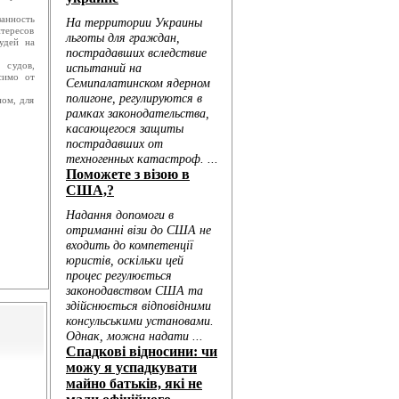
анность
нтересов
удей на
 судов,
симо от
ном, для
Голо...
...
..
..
...