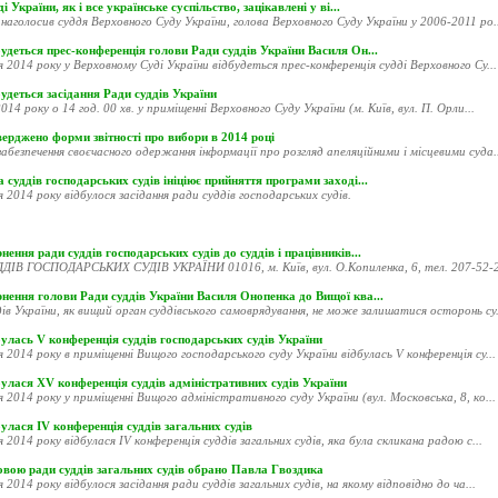
і України, як і все українське суспільство, зацікавлені у ві...
наголосив суддя Верховного Суду України, голова Верховного Суду України у 2006-2011 ро..
удеться прес-конференція голови Ради суддів України Василя Он...
я 2014 року у Верховному Суді України відбудеться прес-конференція судді Верховного Су...
удеться засідання Ради суддів України
014 року о 14 год. 00 хв. у приміщенні Верховного Суду України (м. Київ, вул. П. Орли...
ерджено форми звітності про вибори в 2014 році
абезпечення своєчасного одержання інформації про розгляд апеляційними і місцевими суда..
 суддів господарських судів ініціює прийняття програми заході...
я 2014 року відбулося засідання ради суддів господарських судів.
нення ради суддів господарських судів до суддів і працівників...
ДІВ ГОСПОДАРСЬКИХ СУДІВ УКРАЇНИ 01016, м. Київ, вул. О.Копиленка, 6, тел. 207-52-20
рнення голови Ради суддів України Василя Онопенка до Вищої ква...
ів України, як вищий орган суддівського самоврядування, не може залишатися осторонь су.
улась V конференція суддів господарських судів України
я 2014 року в приміщенні Вищого господарського суду України відбулась V конференція су...
улася XV конференція суддів адміністративних судів України
я 2014 року у приміщенні Вищого адміністративного суду України (вул. Московська, 8, ко...
улася ІV конференція суддів загальних судів
я 2014 року відбулася ІV конференція суддів загальних судів, яка була скликана радою с...
овою ради суддів загальних судів обрано Павла Гвоздика
я 2014 року відбулося засідання ради суддів загальних судів, на якому відповідно до ча...