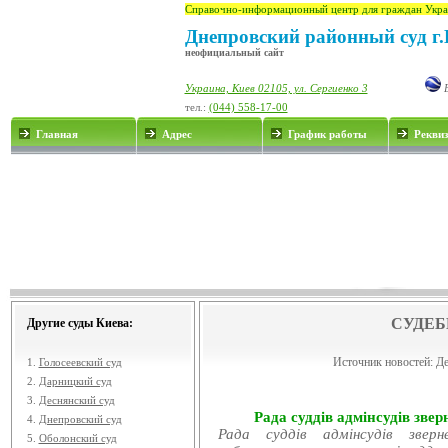
Справочно-информационный центр для граждан Укра
Днепровский районный суд г.
неофициальный сайт
Украина, Киев 02105, ул. Сергиенко 3
E
тел.:
(044) 558-17-00
Главная
Адрес
График работы
Рекви
СУДЕБ
Другие суды Киева:
Источник новостей:
Де
1.
Голосеевский суд
2.
Дарницкий суд
3.
Деснянский суд
Рада суддів адмінсудів звер
4.
Днепровский суд
Рада суддів адмінсудів звер
5.
Оболонский суд