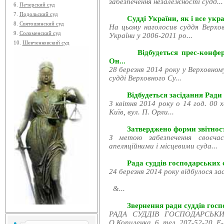
забезпечення незалежності судд...
6.
Печерский суд
7.
Подольский суд
Судді України, як і все укра
8.
Святошинский суд
На цьому наголосив суддя Верхов
9.
Соломенский суд
України у 2006-2011 ро...
10.
Шевченковский суд
Відбудеться прес-конфе
Он...
28 березня 2014 року у Верховном
судді Верховного Су...
Відбудеться засідання Ради
3 квітня 2014 року о 14 год. 00 
Київ, вул. П. Орли...
Затверджено форми звітност
З метою забезпечення своєчас
апеляційними і місцевими суда...
Рада суддів господарських с
24 березня 2014 року відбулося за
&...
Звернення ради суддів госпо
РАДА СУДДІВ ГОСПОДАРСЬКИХ
О.Копиленка, 6, тел. 207-52-20, E-.