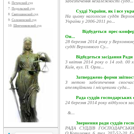
забезпечення незалежності судд...
6.
Печерский суд
7.
Подольский суд
Судді України, як і все укра
8.
Святошинский суд
На цьому наголосив суддя Верхов
9.
Соломенский суд
України у 2006-2011 ро...
10.
Шевченковский суд
Відбудеться прес-конфе
Он...
28 березня 2014 року у Верховном
судді Верховного Су...
Відбудеться засідання Ради
3 квітня 2014 року о 14 год. 00 
Київ, вул. П. Орли...
Затверджено форми звітност
З метою забезпечення своєчас
апеляційними і місцевими суда...
Рада суддів господарських с
24 березня 2014 року відбулося за
&...
Звернення ради суддів госпо
РАДА СУДДІВ ГОСПОДАРСЬКИХ
О.Копиленка, 6, тел. 207-52-20, E-.