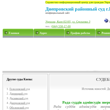
Справочно-информационный центр для граждан Укра
Днепровский районный суд г.
неофициальный сайт
Украина, Киев 02105, ул. Сергиенко 3
E
тел.:
(044) 558-17-00
Главная
Адрес
График работы
Рекви
СУДЕБ
Другие суды Киева:
Источник новостей:
Де
1.
Голосеевский суд
2.
Дарницкий суд
3.
Деснянский суд
Рада суддів адмінсудів звер
4.
Днепровский суд
Рада суддів адмінсудів звер
5.
Оболонский суд