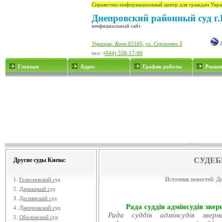
Справочно-информационный центр для граждан Укра
Днепровский районный суд г.
неофициальный сайт
Украина, Киев 02105, ул. Сергиенко 3
E
тел.:
(044) 558-17-00
Главная
Адрес
График работы
Рекви
СУДЕБ
Другие суды Киева:
Источник новостей:
Де
1.
Голосеевский суд
2.
Дарницкий суд
3.
Деснянский суд
Рада суддів адмінсудів звер
4.
Днепровский суд
Рада суддів адмінсудів звер
5.
Оболонский суд