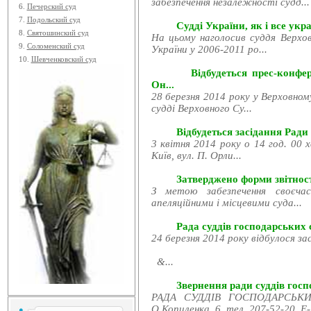
забезпечення незалежності судд...
6.
Печерский суд
7.
Подольский суд
Судді України, як і все укра
8.
Святошинский суд
На цьому наголосив суддя Верхов
9.
Соломенский суд
України у 2006-2011 ро...
10.
Шевченковский суд
Відбудеться прес-конфе
Он...
28 березня 2014 року у Верховном
судді Верховного Су...
Відбудеться засідання Ради
3 квітня 2014 року о 14 год. 00 
Київ, вул. П. Орли...
Затверджено форми звітност
З метою забезпечення своєчас
апеляційними і місцевими суда...
Рада суддів господарських с
24 березня 2014 року відбулося за
&...
Звернення ради суддів госпо
РАДА СУДДІВ ГОСПОДАРСЬКИХ
О.Копиленка, 6, тел. 207-52-20, E-.