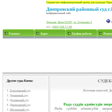
Справочно-информационный центр для граждан Укра
Днепровский районный суд г.
неофициальный сайт
Украина, Киев 02105, ул. Сергиенко 3
E
тел.:
(044) 558-17-00
Главная
Адрес
График работы
Рекви
СУДЕБ
Другие суды Киева:
Источник новостей:
Де
1.
Голосеевский суд
2.
Дарницкий суд
3.
Деснянский суд
Рада суддів адмінсудів звер
4.
Днепровский суд
Рада суддів адмінсудів звер
5.
Оболонский суд