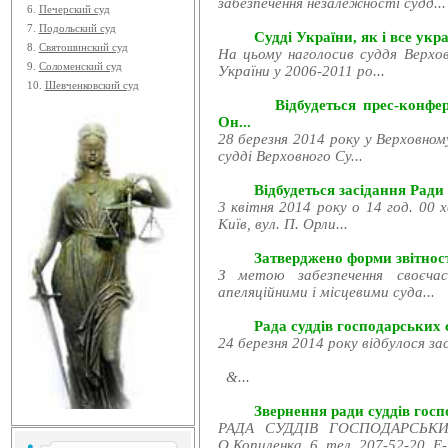
забезпечення незалежності судд...
6.
Печерский суд
7.
Подольский суд
Судді України, як і все укра
8.
Святошинский суд
На цьому наголосив суддя Верхов
9.
Соломенский суд
України у 2006-2011 ро...
10.
Шевченковский суд
Відбудеться прес-конфе
Он...
28 березня 2014 року у Верховном
судді Верховного Су...
Відбудеться засідання Ради
3 квітня 2014 року о 14 год. 00 
Київ, вул. П. Орли...
Затверджено форми звітност
З метою забезпечення своєчас
апеляційними і місцевими суда...
Рада суддів господарських с
24 березня 2014 року відбулося за
&...
Звернення ради суддів госпо
РАДА СУДДІВ ГОСПОДАРСЬКИХ
О.Копиленка, 6, тел. 207-52-20, E-.